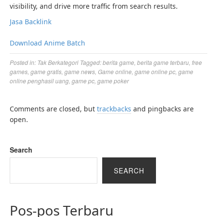
visibility, and drive more traffic from search results.
Jasa Backlink
Download Anime Batch
Posted in:
Tak Berkategori
Tagged:
berita game
,
berita game terbaru
,
free
games
,
game gratis
,
game news
,
Game online
,
game online pc
,
game
online penghasil uang
,
game pc
,
game poker
Comments are closed, but
trackbacks
and pingbacks are
open.
Search
SEARCH
Pos-pos Terbaru