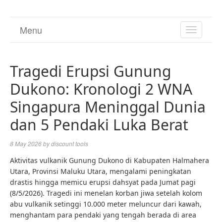
Menu
TOGGL
NAVIGA
Tragedi Erupsi Gunung
Dukono: Kronologi 2 WNA
Singapura Meninggal Dunia
dan 5 Pendaki Luka Berat
8 May 2026
by
discount tools
Aktivitas vulkanik Gunung Dukono di Kabupaten Halmahera
Utara, Provinsi Maluku Utara, mengalami peningkatan
drastis hingga memicu erupsi dahsyat pada Jumat pagi
(8/5/2026). Tragedi ini menelan korban jiwa setelah kolom
abu vulkanik setinggi 10.000 meter meluncur dari kawah,
menghantam para pendaki yang tengah berada di area