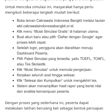
Untuk mencoba simulasi ini, masyarakat hanya perlu
mengikuti beberapa langkah mudah berikut:
Buka laman Cakrawala Indonesia Bangkit melalui tautan
wbt.cakrawalaindonesiabangkit.or.id.
Klik menu “Mulai Simulasi Gratis” di halaman utama.
Buat akun baru atau pilih “Daftar dengan Google” agar
proses lebih cepat.
Setelah login, pengguna akan diarahkan menuju
Dashboard Peserta.
Pilih Paket Simulasi yang tersedia, yaitu TOEFL, TOAFL,
atau Tes Skolastik.
Klik “Mulai Simulasi” untuk memulai pengerjaan.
Kerjakan seluruh soal hingga selesai.
Klik “Selesai dan Kumpulkan” untuk mengakhiri tes.
Sistem akan menampilkan hasil rapor yang berisi nilai
dan analisis kemampuan peserta.
Dengan proses yang sederhana ini, peserta dapat
melakukan latihan berulang kali sebagai bentuk persiapan