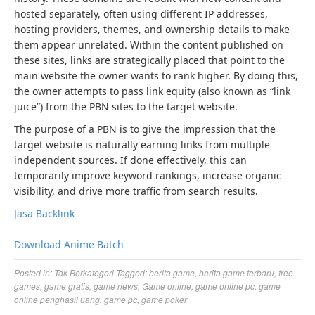
hosted separately, often using different IP addresses,
hosting providers, themes, and ownership details to make
them appear unrelated. Within the content published on
these sites, links are strategically placed that point to the
main website the owner wants to rank higher. By doing this,
the owner attempts to pass link equity (also known as “link
juice”) from the PBN sites to the target website.
The purpose of a PBN is to give the impression that the
target website is naturally earning links from multiple
independent sources. If done effectively, this can
temporarily improve keyword rankings, increase organic
visibility, and drive more traffic from search results.
Jasa Backlink
Download Anime Batch
Posted in:
Tak Berkategori
Tagged:
berita game
,
berita game terbaru
,
free
games
,
game gratis
,
game news
,
Game online
,
game online pc
,
game
online penghasil uang
,
game pc
,
game poker