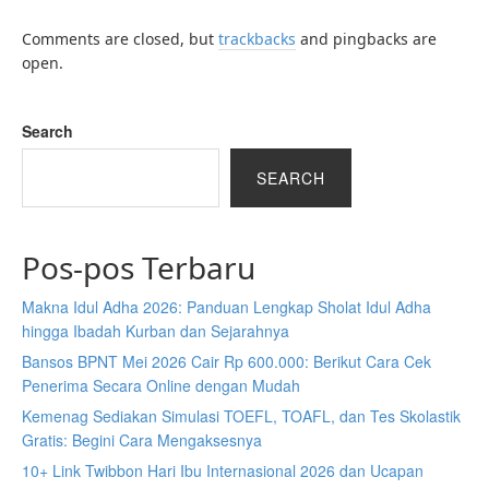
Comments are closed, but
trackbacks
and pingbacks are
open.
Search
SEARCH
Pos-pos Terbaru
Makna Idul Adha 2026: Panduan Lengkap Sholat Idul Adha
hingga Ibadah Kurban dan Sejarahnya
Bansos BPNT Mei 2026 Cair Rp 600.000: Berikut Cara Cek
Penerima Secara Online dengan Mudah
Kemenag Sediakan Simulasi TOEFL, TOAFL, dan Tes Skolastik
Gratis: Begini Cara Mengaksesnya
10+ Link Twibbon Hari Ibu Internasional 2026 dan Ucapan