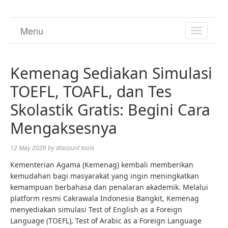
Menu
TOGGL
NAVIGA
Kemenag Sediakan Simulasi
TOEFL, TOAFL, dan Tes
Skolastik Gratis: Begini Cara
Mengaksesnya
12 May 2026
by
discount tools
Kementerian Agama (Kemenag) kembali memberikan
kemudahan bagi masyarakat yang ingin meningkatkan
kemampuan berbahasa dan penalaran akademik. Melalui
platform resmi Cakrawala Indonesia Bangkit, Kemenag
menyediakan simulasi Test of English as a Foreign
Language (TOEFL), Test of Arabic as a Foreign Language