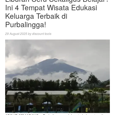
Ini 4 Tempat Wisata Edukasi
Keluarga Terbaik di
Purbalingga!
29 August 2025
by
discount tools