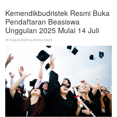
Kemendikbudristek Resmi Buka
Pendaftaran Beasiswa
Unggulan 2025 Mulai 14 Juli
26 August 2025
by
discount tools