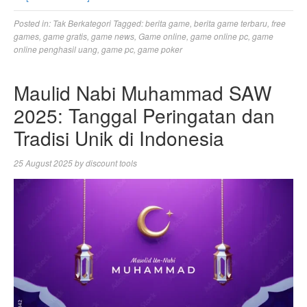
Posted in:
Tak Berkategori
Tagged:
berita game
,
berita game terbaru
,
free
games
,
game gratis
,
game news
,
Game online
,
game online pc
,
game
online penghasil uang
,
game pc
,
game poker
Maulid Nabi Muhammad SAW
2025: Tanggal Peringatan dan
Tradisi Unik di Indonesia
25 August 2025
by
discount tools