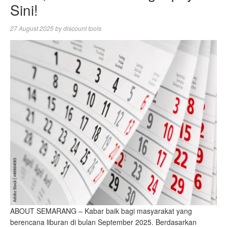
Sini!
27 August 2025
by
discount tools
ABOUT SEMARANG – Kabar baik bagi masyarakat yang
berencana liburan di bulan September 2025. Berdasarkan