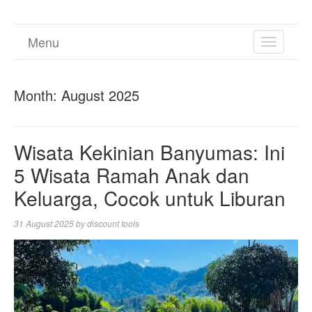
Menu
TOGGL
NAVIGA
Month:
August 2025
Wisata Kekinian Banyumas: Ini
5 Wisata Ramah Anak dan
Keluarga, Cocok untuk Liburan
31 August 2025
by
discount tools