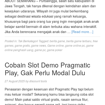
ABOUT SEMARANG – Purbalingga, salah satu kabupaten di
Jawa Tengah, tak hanya dikenal dengan keindahan alam dan
kesejukan udaranya. Wilayah ini juga mulai berkembang
sebagai destinasi wisata edukasi yang ramah keluarga,
khususnya bagi para orang tua yang ingin mengajak anak-anak
belajar sambil bermain di alam terbuka atau wahana interaktif.
Jika Anda berencana mengajak anak dan …
[Read more…]
Posted in:
Tak Berkategori
Tagged:
berita game
,
berita game terbaru
,
free
games
,
game gratis
,
game news
,
Game online
,
game online pc
,
game
online penghasil uang
,
game pc
,
game poker
Cobain Slot Demo Pragmatic
Play, Gak Perlu Modal Dulu
27 August 2025
by
discount tools
Penasaran dengan keseruan slot Pragmatic Play tapi belum
mau keluar modal? Sekarang kamu bisa langsung coba slot
demo! Main pakai saldo virtual gratis, rasain semua fitur,
animasi, dan bonus seperti game asli, tapi tanpa risiko