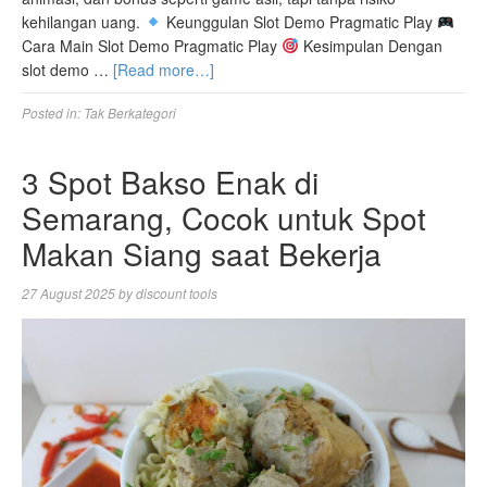
kehilangan uang.
Keunggulan Slot Demo Pragmatic Play
Cara Main Slot Demo Pragmatic Play
Kesimpulan Dengan
slot demo …
[Read more…]
Posted in:
Tak Berkategori
3 Spot Bakso Enak di
Semarang, Cocok untuk Spot
Makan Siang saat Bekerja
27 August 2025
by
discount tools