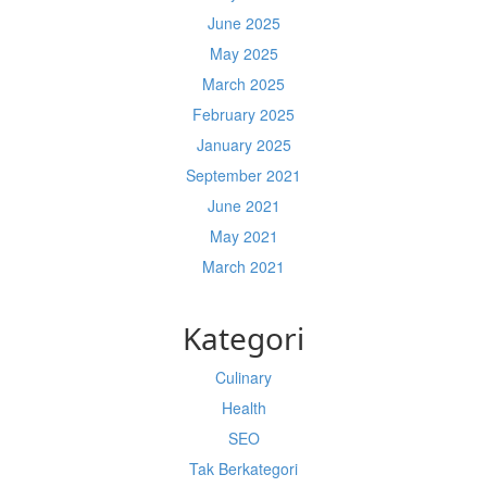
June 2025
May 2025
March 2025
February 2025
January 2025
September 2021
June 2021
May 2021
March 2021
Kategori
Culinary
Health
SEO
Tak Berkategori