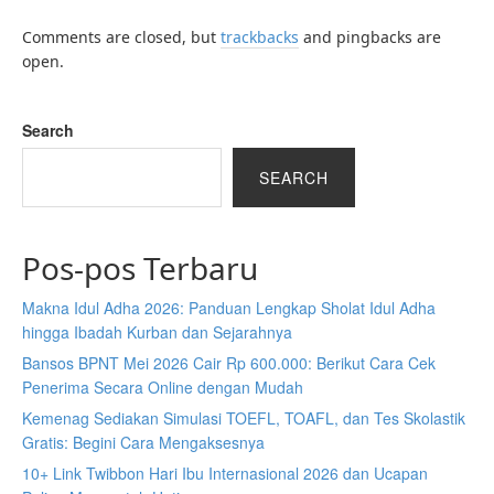
Comments are closed, but
trackbacks
and pingbacks are
open.
Search
SEARCH
Pos-pos Terbaru
Makna Idul Adha 2026: Panduan Lengkap Sholat Idul Adha
hingga Ibadah Kurban dan Sejarahnya
Bansos BPNT Mei 2026 Cair Rp 600.000: Berikut Cara Cek
Penerima Secara Online dengan Mudah
Kemenag Sediakan Simulasi TOEFL, TOAFL, dan Tes Skolastik
Gratis: Begini Cara Mengaksesnya
10+ Link Twibbon Hari Ibu Internasional 2026 dan Ucapan