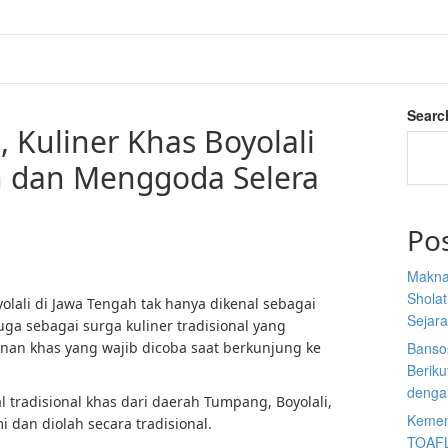
Searc
Kuliner Khas Boyolali
h dan Menggoda Selera
Po
Makna
Sholat
lali di Jawa Tengah tak hanya dikenal sebagai
Sejar
uga sebagai surga kuliner tradisional yang
nan khas yang wajib dicoba saat berkunjung ke
Banso
Berik
denga
radisional khas dari daerah Tumpang, Boyolali,
Kemen
 dan diolah secara tradisional.
TOAFL,