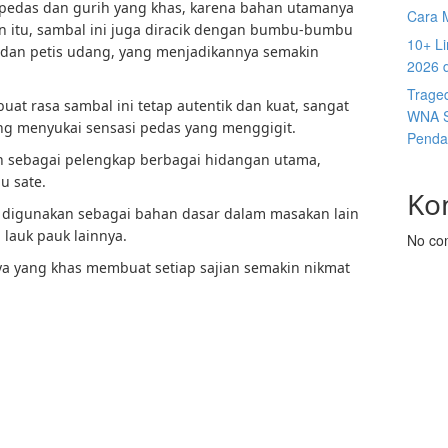
 pedas dan gurih yang khas, karena bahan utamanya
Cara 
in itu, sambal ini juga diracik dengan bumbu-bumbu
10+ Li
, dan petis udang, yang menjadikannya semakin
2026 
Trage
at rasa sambal ini tetap autentik dan kuat, sangat
WNA S
ng menyukai sensasi pedas yang menggigit.
Penda
n sebagai pelengkap berbagai hidangan utama,
u sate.
Ko
at digunakan sebagai bahan dasar dalam masakan lain
u lauk pauk lainnya.
No co
ya yang khas membuat setiap sajian semakin nikmat