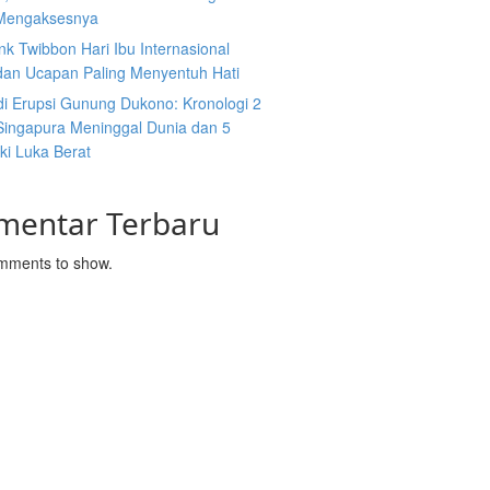
Mengaksesnya
nk Twibbon Hari Ibu Internasional
dan Ucapan Paling Menyentuh Hati
di Erupsi Gunung Dukono: Kronologi 2
ingapura Meninggal Dunia dan 5
ki Luka Berat
mentar Terbaru
mments to show.