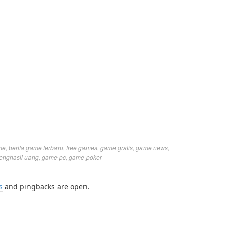
me
,
berita game terbaru
,
free games
,
game gratis
,
game news
,
enghasil uang
,
game pc
,
game poker
s
and pingbacks are open.