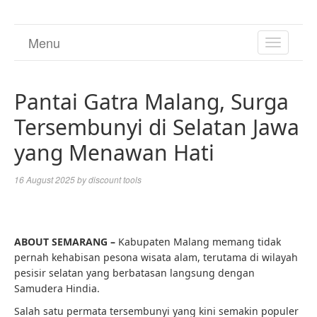
Menu
TOGGL
NAVIGA
Pantai Gatra Malang, Surga
Tersembunyi di Selatan Jawa
yang Menawan Hati
16 August 2025
by
discount tools
ABOUT SEMARANG –
Kabupaten Malang memang tidak
pernah kehabisan pesona wisata alam, terutama di wilayah
pesisir selatan yang berbatasan langsung dengan
Samudera Hindia.
Salah satu permata tersembunyi yang kini semakin populer