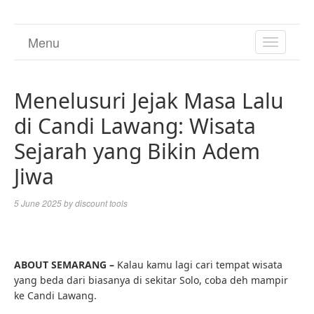
Menu
TOGGL
NAVIGA
Menelusuri Jejak Masa Lalu
di Candi Lawang: Wisata
Sejarah yang Bikin Adem
Jiwa
5 June 2025
by
discount tools
ABOUT SEMARANG –
Kalau kamu lagi cari tempat wisata
yang beda dari biasanya di sekitar Solo, coba deh mampir
ke Candi Lawang.