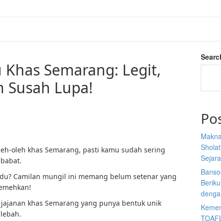
Searc
 Khas Semarang: Legit,
n Susah Lupa!
Po
Makna
Sholat
leh-oleh khas Semarang, pasti kamu sudah sering
Sejar
 babat.
Banso
adu? Camilan mungil ini memang belum setenar yang
Berik
remehkan!
denga
 jajanan khas Semarang yang punya bentuk unik
Kemen
 lebah.
TOAFL,