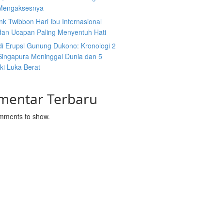
Mengaksesnya
nk Twibbon Hari Ibu Internasional
dan Ucapan Paling Menyentuh Hati
di Erupsi Gunung Dukono: Kronologi 2
ingapura Meninggal Dunia dan 5
ki Luka Berat
mentar Terbaru
mments to show.