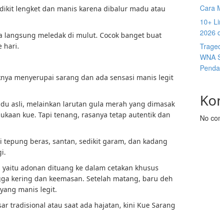
Cara 
dikit lengket dan manis karena dibalur madu atau
10+ Li
2026 
ya langsung meledak di mulut. Cocok banget buat
 hari.
Trage
WNA S
Penda
nya menyerupai sarang dan ada sensasi manis legit
Ko
u asli, melainkan larutan gula merah yang dimasak
kaan kue. Tapi tenang, rasanya tetap autentik dan
No co
i tepung beras, santan, sedikit garam, dan kadang
i.
 yaitu adonan dituang ke dalam cetakan khusus
ngga kering dan keemasan. Setelah matang, baru deh
yang manis legit.
ar tradisional atau saat ada hajatan, kini Kue Sarang