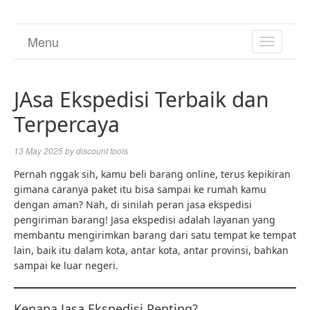
Menu
TOGGL
NAVIGA
JAsa Ekspedisi Terbaik dan
Terpercaya
13 May 2025
by
discount tools
Pernah nggak sih, kamu beli barang online, terus kepikiran
gimana caranya paket itu bisa sampai ke rumah kamu
dengan aman? Nah, di sinilah peran jasa ekspedisi
pengiriman barang! Jasa ekspedisi adalah layanan yang
membantu mengirimkan barang dari satu tempat ke tempat
lain, baik itu dalam kota, antar kota, antar provinsi, bahkan
sampai ke luar negeri.
Kenapa Jasa Ekspedisi Penting?