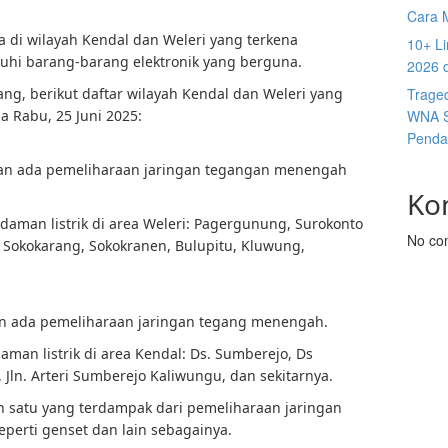
Cara 
a di wilayah Kendal dan Weleri yang terkena
10+ Li
uhi barang-barang elektronik yang berguna.
2026 
ng, berikut daftar wilayah Kendal dan Weleri yang
Trage
a Rabu, 25 Juni 2025:
WNA S
Penda
akan ada pemeliharaan jaringan tegangan menengah
Ko
daman listrik di area Weleri: Pagergunung, Surokonto
No co
 Sokokarang, Sokokranen, Bulupitu, Kluwung,
kan ada pemeliharaan jaringan tegang menengah.
man listrik di area Kendal: Ds. Sumberejo, Ds
 Jln. Arteri Sumberejo Kaliwungu, dan sekitarnya.
h satu yang terdampak dari pemeliharaan jaringan
eperti genset dan lain sebagainya.