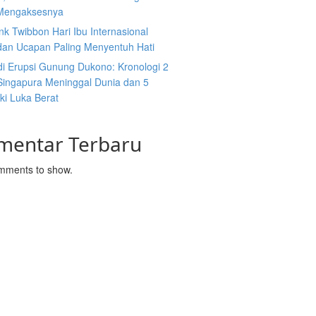
Mengaksesnya
nk Twibbon Hari Ibu Internasional
dan Ucapan Paling Menyentuh Hati
di Erupsi Gunung Dukono: Kronologi 2
ingapura Meninggal Dunia dan 5
ki Luka Berat
mentar Terbaru
mments to show.