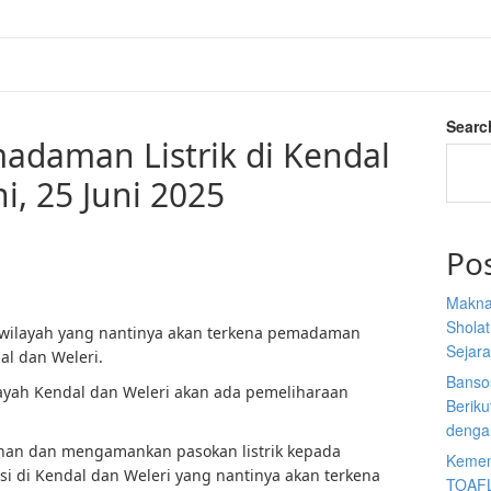
Searc
madaman Listrik di Kendal
i, 25 Juni 2025
Po
Makna
Sholat
 wilayah yang nantinya akan terkena pemadaman
Sejar
al dan Weleri.
Banso
ilayah Kendal dan Weleri akan ada pemeliharaan
Berik
denga
nan dan mengamankan pasokan listrik kepada
Kemen
i di Kendal dan Weleri yang nantinya akan terkena
TOAFL,