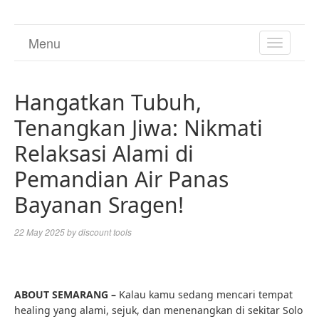
Menu
TOGGL
NAVIGA
Hangatkan Tubuh,
Tenangkan Jiwa: Nikmati
Relaksasi Alami di
Pemandian Air Panas
Bayanan Sragen!
22 May 2025
by
discount tools
ABOUT SEMARANG –
Kalau kamu sedang mencari tempat
healing yang alami, sejuk, dan menenangkan di sekitar Solo