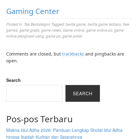
Gaming Center
Posted in:
Tak Berkategori
Tagged:
berita game
,
berita game terbaru
,
free
games
,
game gratis
,
game news
,
Game online
,
game online pc
,
game
online penghasil uang
,
game pc
,
game poker
Comments are closed, but
trackbacks
and pingbacks are
open.
Search
SEARCH
Pos-pos Terbaru
Makna Idul Adha 2026: Panduan Lengkap Sholat Idul Adha
hingga Ibadah Kurban dan Sejarahnya