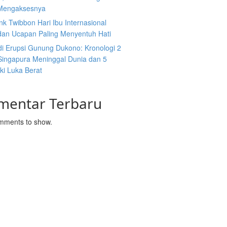
Mengaksesnya
nk Twibbon Hari Ibu Internasional
dan Ucapan Paling Menyentuh Hati
di Erupsi Gunung Dukono: Kronologi 2
ingapura Meninggal Dunia dan 5
ki Luka Berat
mentar Terbaru
mments to show.