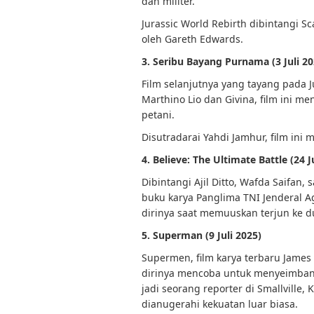
dan militer.
Jurassic World Rebirth dibintangi S
oleh Gareth Edwards.
3. Seribu Bayang Purnama (3 Juli 20
Film selanjutnya yang tayang pada J
Marthino Lio dan Givina, film ini 
petani.
Disutradarai Yahdi Jamhur, film ini
4. Believe: The Ultimate Battle (24 J
Dibintangi Ajil Ditto, Wafda Saifan
buku karya Panglima TNI Jenderal A
dirinya saat memuuskan terjun ke du
5. Superman (9 Juli 2025)
Supermen, film karya terbaru James 
dirinya mencoba untuk menyeimbang
jadi seorang reporter di Smallville,
dianugerahi kekuatan luar biasa.