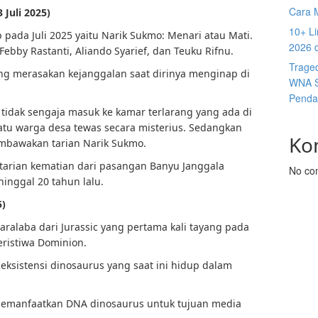
Cara 
 Juli 2025)
10+ Li
 pada Juli 2025 yaitu Narik Sukmo: Menari atau Mati.
2026 
 Febby Rastanti, Aliando Syarief, dan Teuku Rifnu.
Trage
yang merasakan kejanggalan saat dirinya menginap di
WNA S
Penda
idak sengaja masuk ke kamar terlarang yang ada di
satu warga desa tewas secara misterius. Sedangkan
Ko
embawakan tarian Narik Sukmo.
 tarian kematian dari pasangan Banyu Janggala
No co
nggal 20 tahun lalu.
5)
ralaba dari Jurassic yang pertama kali tayang pada
eristiwa Dominion.
ksistensi dinosaurus yang saat ini hidup dalam
memanfaatkan DNA dinosaurus untuk tujuan media