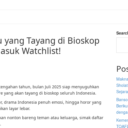
Searc
ru yang Tayang di Bioskop
Masuk Watchlist!
Po
Makna
Sholat
engahan tahun, bulan Juli 2025 siap menyuguhkan
Sejar
re yang akan tayang di bioskop seluruh Indonesia.
Banso
ter, drama Indonesia penuh emosi, hingga horor yang
Berik
an layar lebar.
denga
n nonton bareng teman atau keluarga, simak daftar
Kemen
.
TOAFL,