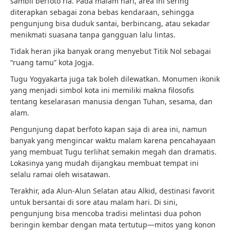
sambil berfoto ria. Pada malam hari, area ini sering
diterapkan sebagai zona bebas kendaraan, sehingga
pengunjung bisa duduk santai, berbincang, atau sekadar
menikmati suasana tanpa gangguan lalu lintas.
Tidak heran jika banyak orang menyebut Titik Nol sebagai
“ruang tamu” kota Jogja.
Tugu Yogyakarta juga tak boleh dilewatkan. Monumen ikonik
yang menjadi simbol kota ini memiliki makna filosofis
tentang keselarasan manusia dengan Tuhan, sesama, dan
alam.
Pengunjung dapat berfoto kapan saja di area ini, namun
banyak yang mengincar waktu malam karena pencahayaan
yang membuat Tugu terlihat semakin megah dan dramatis.
Lokasinya yang mudah dijangkau membuat tempat ini
selalu ramai oleh wisatawan.
Terakhir, ada Alun-Alun Selatan atau Alkid, destinasi favorit
untuk bersantai di sore atau malam hari. Di sini,
pengunjung bisa mencoba tradisi melintasi dua pohon
beringin kembar dengan mata tertutup—mitos yang konon