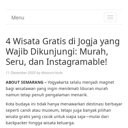
Menu
TOGGL
NAVIGA
4 Wisata Gratis di Jogja yang
Wajib Dikunjungi: Murah,
Seru, dan Instagramable!
11 December 2025
by
discount tools
ABOUT SEMARANG –
Yogyakarta selalu menjadi magnet
bagi wisatawan yang ingin menikmati liburan murah
namun tetap penuh pengalaman menarik.
Kota budaya ini tidak hanya menawarkan destinasi berbayar
seperti candi atau museum, tetapi juga banyak pilihan
wisata gratis yang cocok untuk siapa saja—mulai dari
backpacker hingga wisata keluarga.