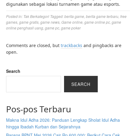
digunakan sebagai lokasi turnamen game atau esports.
Posted in:
Tak Berkategori
Tagged:
berita game
,
berita game terbaru
,
free
games
,
game gratis
,
game news
,
Game online
,
game online pc
,
game
online penghasil uang
,
game pc
,
game poker
Comments are closed, but
trackbacks
and pingbacks are
open.
Search
SEARCH
Pos-pos Terbaru
Makna Idul Adha 2026: Panduan Lengkap Sholat Idul Adha
hingga Ibadah Kurban dan Sejarahnya
Bansos BPNT Mei 2026 Cair Rp 600.000: Berikut Cara Cek