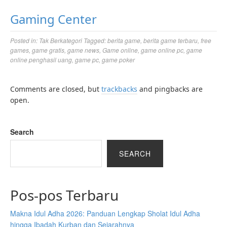
Gaming Center
Posted in:
Tak Berkategori
Tagged:
berita game
,
berita game terbaru
,
free
games
,
game gratis
,
game news
,
Game online
,
game online pc
,
game
online penghasil uang
,
game pc
,
game poker
Comments are closed, but
trackbacks
and pingbacks are
open.
Search
SEARCH
Pos-pos Terbaru
Makna Idul Adha 2026: Panduan Lengkap Sholat Idul Adha
hingga Ibadah Kurban dan Sejarahnya