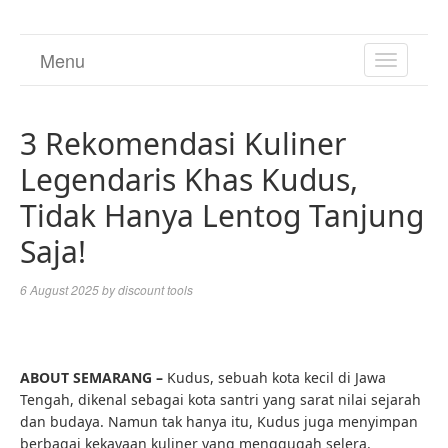
Menu
TOGGL
NAVIGA
3 Rekomendasi Kuliner
Legendaris Khas Kudus,
Tidak Hanya Lentog Tanjung
Saja!
6 August 2025
by
discount tools
ABOUT SEMARANG –
Kudus, sebuah kota kecil di Jawa
Tengah, dikenal sebagai kota santri yang sarat nilai sejarah
dan budaya. Namun tak hanya itu, Kudus juga menyimpan
berbagai kekayaan kuliner yang menggugah selera.